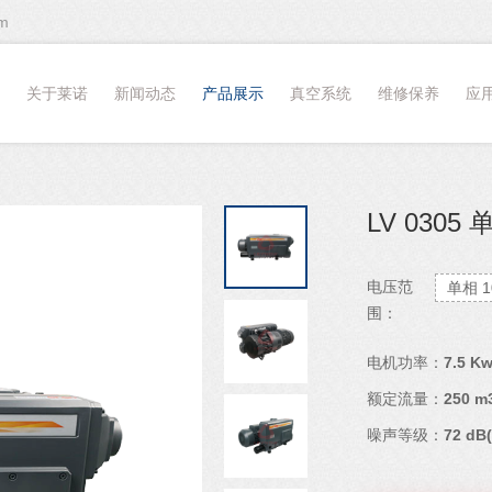
m
关于莱诺
新闻动态
产品展示
真空系统
维修保养
应
LV 030
电压范
单相 1
围：
电机功率：
7.5 K
额定流量：
250 m
噪声等级：
72 dB