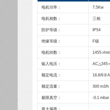
电机功率：
7.5Kw
电机相数：
三相
防护等级：
IP54
绝缘等级：
F级
电机转数：
1455 r/mi
输入电压：
AC△345-
额定电流：
16.8/9.8 A
额定流量：
300 m3/h
极限真空：
-0.1 mbar
最大漏率：