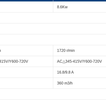
8.6Kw
n
1720 r/min
415V/Y600-720V
AC△345-415V/Y600-720V
16.8/9.8 A
360 m3/h