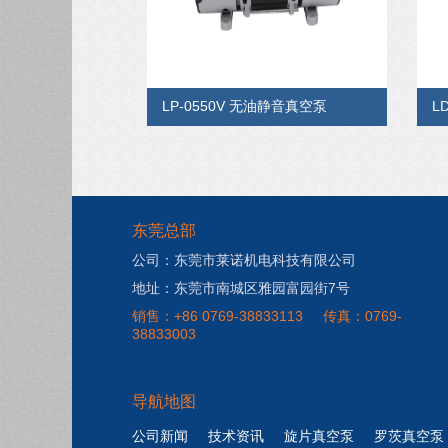
LP-0550V 无油静音真空泵
L
东莞总部
公司：东莞市莱诺机电科技有限公司
地址：东莞市南城区雅园富园街7号
销售：+86 0769-38833113
传真：0769-
38833003
导航地图
公司新闻
技术资讯
旋片真空泵
罗茨真空泵