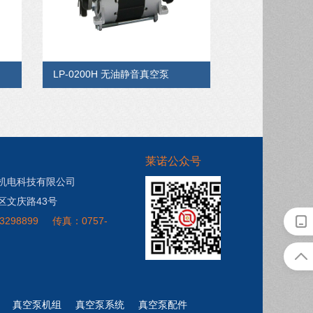
LP-0200H 无油静音真空泵
莱诺公众号
机电科技有限公司
区文庆路43号
3298899
传真：0757-
真空泵机组
真空泵系统
真空泵配件