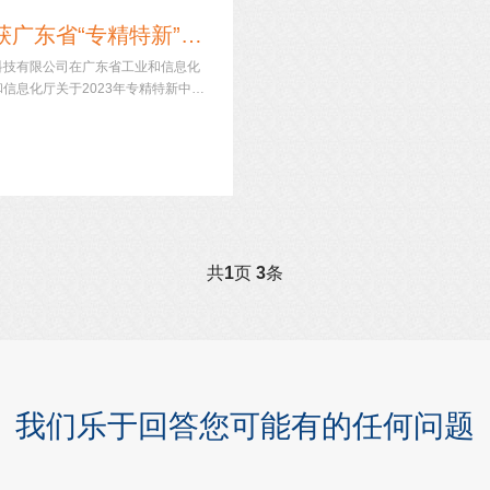
获广东省“专精特新”中
科技有限公司在广东省工业和信息化
信息化厅关于2023年专精特新中小
核通过企业名单的公示》中，被成功认
共
1
页
3
条
我们乐于回答您可能有的任何问题