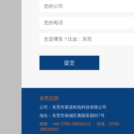
东莞总部
公司：东莞市莱诺机电科技有限公司
地址：东莞市南城区雅园富园街7号
销售：+86 0769-38833113
传真：0769-
38833003