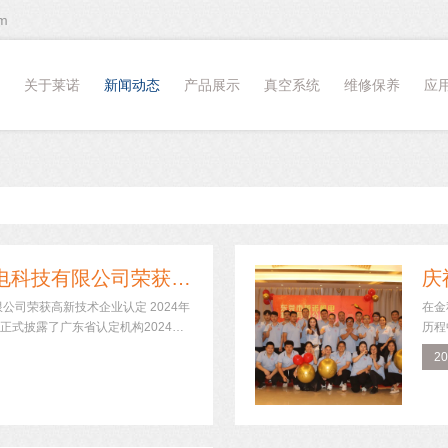
m
关于莱诺
新闻动态
产品展示
真空系统
维修保养
应
电科技有限公司荣获高
庆
定
行
荣获高新技术企业认定 2024年
在金
网正式披露了广东省认定机构2024年
历程
技术企业备案公告。这一公告标志着
上下
20
仁、