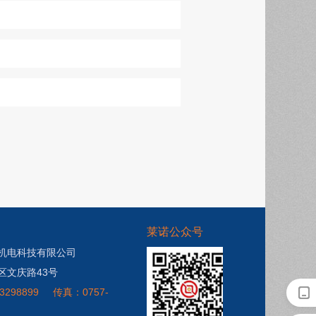
莱诺公众号
机电科技有限公司
区文庆路43号
3298899
传真：0757-