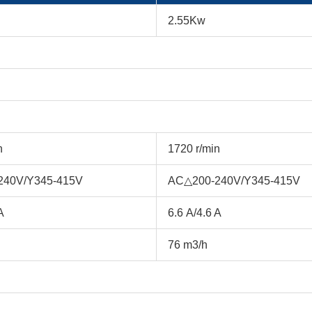
2.55Kw
n
1720 r/min
240V/Y345-415V
AC△200-240V/Y345-415V
A
6.6 A/4.6 A
76 m3/h