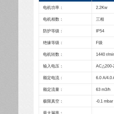
电机功率：
2.2Kw
电机相数：
三相
防护等级：
IP54
绝缘等级：
F级
电机转数：
1440 r/mi
输入电压：
AC△200-
额定电流：
6.0 A/4.0 
额定流量：
63 m3/h
极限真空：
-0.1 mbar
最大漏率：