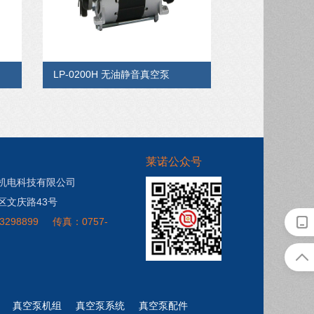
LP-0200H 无油静音真空泵
莱诺公众号
机电科技有限公司
区文庆路43号
3298899
传真：0757-
真空泵机组
真空泵系统
真空泵配件