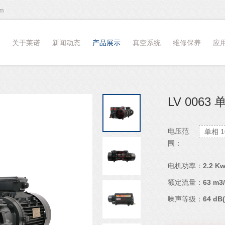
m
关于莱诺
新闻动态
产品展示
真空系统
维修保养
应
LV 006
电压范
单相 1
围：
电机功率：
2.2 K
额定流量：
63 m3
噪声等级：
64 dB