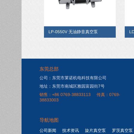
LP-0550V 无油静音真空泵
L
东莞总部
公司：东莞市莱诺机电科技有限公司
地址：东莞市南城区雅园富园街7号
销售：+86 0769-38833113
传真：0769-
38833003
导航地图
公司新闻
技术资讯
旋片真空泵
罗茨真空泵