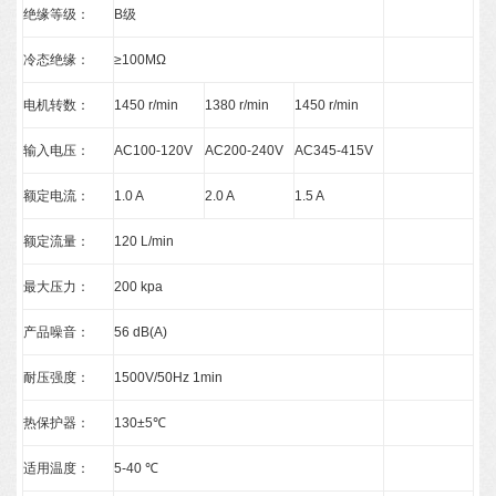
绝缘等级：
B级
冷态绝缘：
≥100MΩ
电机转数：
1450 r/min
1380 r/min
1450 r/min
输入电压：
AC100-120V
AC200-240V
AC345-415V
额定电流：
1.0 A
2.0 A
1.5 A
额定流量：
120 L/min
最大压力：
200 kpa
产品噪音：
56 dB(A)
耐压强度：
1500V/50Hz 1min
热保护器：
130±5℃
适用温度：
5-40 ℃