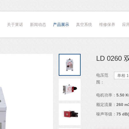
m
关于莱诺
新闻动态
产品展示
真空系统
维修保养
应
LD 026
电压范
单相 1
围：
电机功率：
5.50 
额定流量：
260 m
噪声等级：
75 dB