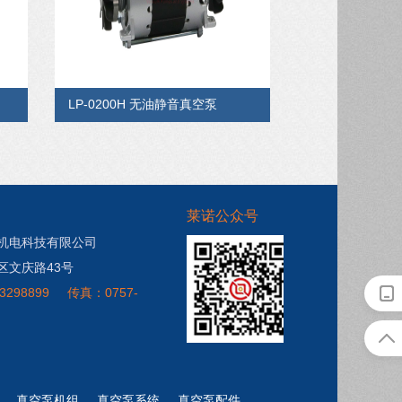
LP-0200H 无油静音真空泵
莱诺公众号
机电科技有限公司
区文庆路43号
3298899
传真：0757-
真空泵机组
真空泵系统
真空泵配件