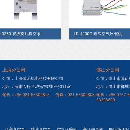
D 0260 双级旋片真空泵
LP-1200C 直流空气压缩机
上海分公司
佛山分公司
公司：上海莱禾机电科技有限公司
公司：佛山市莱诺
地址：海市闵行区沪光东路89号311室
地址：佛山市禅城
销售：+86 021-53309818
传真：021-53309808
销售：+86 0757-6
63298899
活塞真空泵
碳片真空泵
空气压缩机
高压鼓风机
医疗负压站