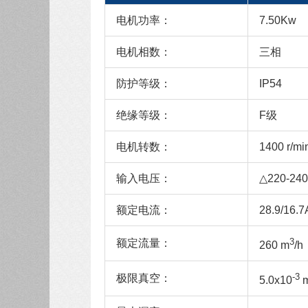
电机功率：
7.50Kw
电机相数：
三相
防护等级：
IP54
绝缘等级：
F级
电机转数：
1400 r/mi
输入电压：
△220-240
额定电流：
28.9/16.7
3
额定流量：
260 m
/h
-3
极限真空：
5.0x10
m