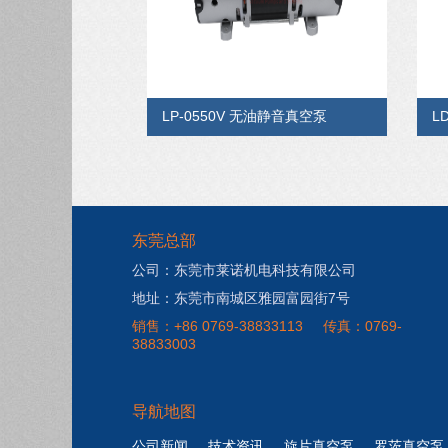
LP-0550V 无油静音真空泵
L
东莞总部
公司：东莞市莱诺机电科技有限公司
地址：东莞市南城区雅园富园街7号
销售：+86 0769-38833113
传真：0769-
38833003
导航地图
公司新闻
技术资讯
旋片真空泵
罗茨真空泵