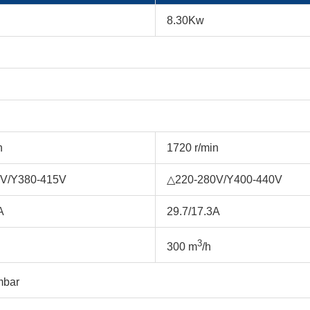
8.30Kw
n
1720 r/min
V/Y380-415V
△220-280V/Y400-440V
A
29.7/17.3A
3
300 m
/h
bar