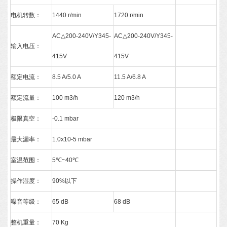
电机转数：
1440 r/min
1720 r/min
AC△200-240V/Y345-
AC△200-240V/Y345-
输入电压：
415V
415V
额定电流：
8.5 A/5.0 A
11.5 A/6.8 A
额定流量：
100 m3/h
120 m3/h
极限真空：
-0.1 mbar
最大漏率：
1.0x10-5 mbar
室温范围：
5℃~40℃
操作湿度：
90%以下
噪音等级：
65 dB
68 dB
整机重量：
70 Kg